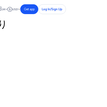
Get app
Log In/Sign Up
JA
USD
り
。