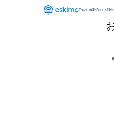
Travel eSIM
Free eSIM
I